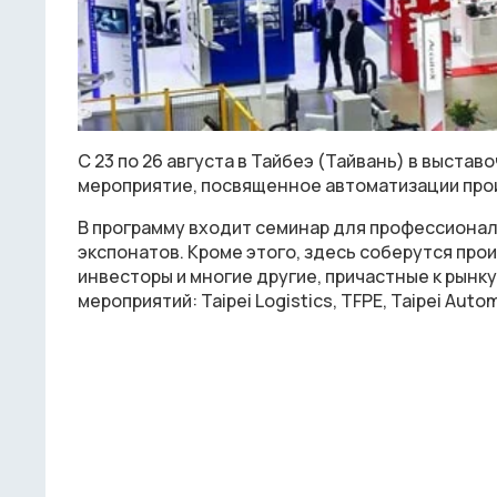
С 23 по 26 августа в Тайбеэ (Тайвань) в выста
мероприятие, посвященное автоматизации про
В программу входит семинар для профессионал
экспонатов. Кроме этого, здесь соберутся про
инвесторы и многие другие, причастные к рын
мероприятий: Taipei Logistics, TFPE, Taipei Autom