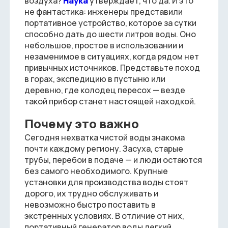
воздуха?
Наука
утверждает, что да. И это
не фантастика: инженеры представили
портативное устройство, которое за сутки
способно дать до шести литров воды. Оно
небольшое, простое в использовании и
незаменимое в ситуациях, когда рядом нет
привычных источников. Представьте поход
в горах, экспедицию в пустыню или
деревню, где колодец пересох — везде
такой прибор станет настоящей находкой.
Почему это важно
Сегодня нехватка чистой воды знакома
почти каждому региону. Засуха, старые
трубы, перебои в подаче — и люди остаются
без самого необходимого. Крупные
установки для производства воды стоят
дорого, их трудно обслуживать и
невозможно быстро поставить в
экстренных условиях. В отличие от них,
портативный генератор воды легкий,