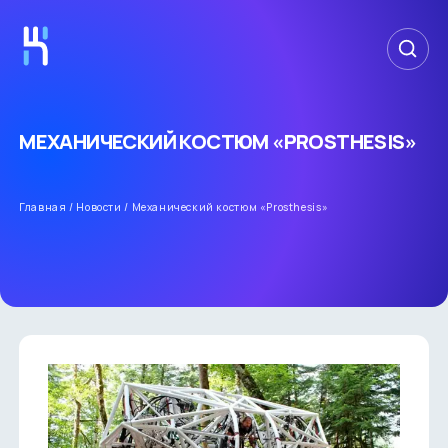
МЕХАНИЧЕСКИЙ КОСТЮМ «PROSTHESIS»
Главная
/
Новости
/
Механический костюм «Prosthesis»