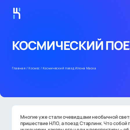
КОСМИЧЕСКИЙ ПОЕ
Главная
/
Космос
/
Космический поезд Илона Маска
Многие уже стали очевидцами необычной светящ
пришествие НЛО, а поезд Старлинк. Что собой 
инженерии, каковы его цели и перспективы – об