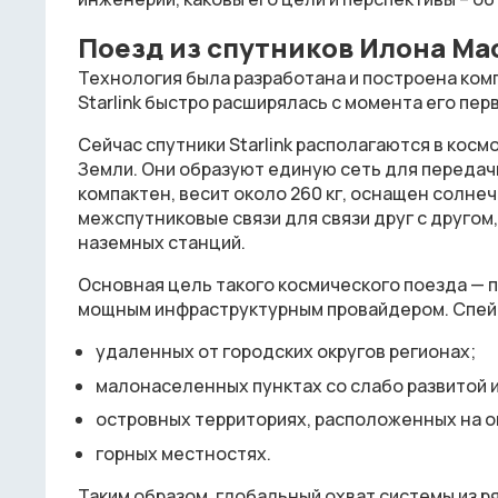
Поезд из спутников Илона Ма
Технология была разработана и построена комп
Starlink быстро расширялась с момента его пер
Сейчас спутники Starlink располагаются в косм
Земли. Они образуют единую сеть для передач
компактен, весит около 260 кг, оснащен солн
межспутниковые связи для связи друг с другом
наземных станций.
Основная цель такого космического поезда — 
мощным инфраструктурным провайдером. СпейсИ
удаленных от городских округов регионах;
малонаселенных пунктах со слабо развитой 
островных территориях, расположенных на о
горных местностях.
Таким образом, глобальный охват системы из р