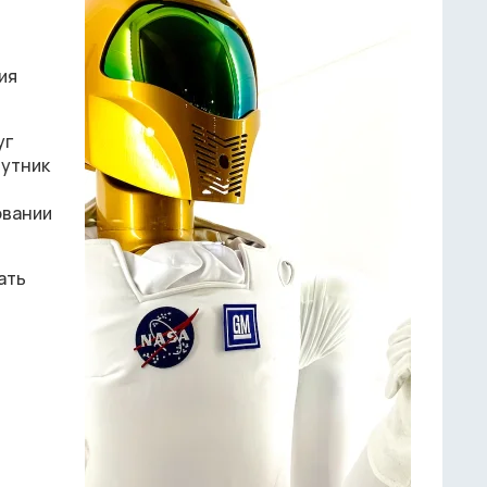
ия
уг
путник
овании
ать