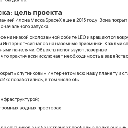
ска: цель проекта
анией Илона Маска SpaceX еще в 2015 году. Зона покрыт
воначального запуска.
осе на низкой околоземной орбите LEO и вращаются вокр
и Интернет-сигналов на наземные приемники. Каждый с
ечными панелями. Объекты используют лазерные
, что практически исключает необходимость в задейств
покрыть спутниковым Интернетом всю нашу планету и ст
кс позаботились, в том числе об:
инфраструктурой;
громных водных просторах;
яда спутников в небе устраняет пробелы в подключении