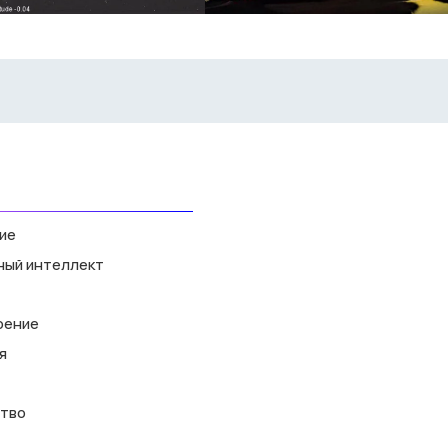
ие
ный интеллект
оение
я
тво