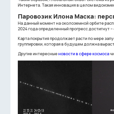
Интернета. Такая инновация в целом видоизм
Паровозик Илона Маска: пер
На данный момент на околоземной орбите распо
2024 года определенный прогресс достигнут – 
Карта покрытия продолжает расти по мере запус
группировки, которая в будущем должна вырасти
Другие интересные
новости в сфере космоса
чи